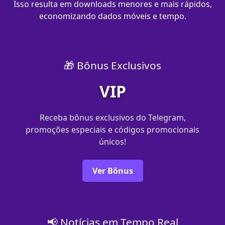
Isso resulta em downloads menores e mais rápidos,
economizando dados móveis e tempo.
🎁 Bônus Exclusivos
VIP
Receba bônus exclusivos do Telegram,
promoções especiais e códigos promocionais
únicos!
Ver Bônus
📢 Notícias em Tempo Real