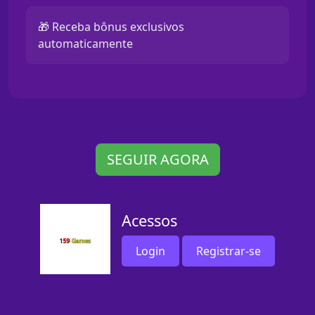
🎁 Receba bônus exclusivos
automaticamente
SEGUIR AGORA
Acessos
Login
Registrar-se