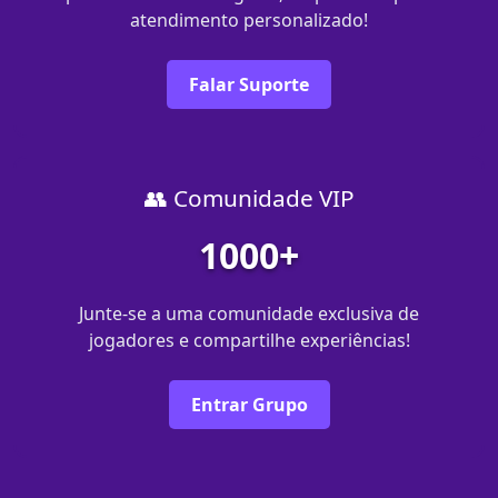
atendimento personalizado!
Falar Suporte
👥 Comunidade VIP
1000+
Junte-se a uma comunidade exclusiva de
jogadores e compartilhe experiências!
Entrar Grupo