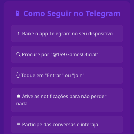
📱 Como Seguir no Telegram
📱 Baixe o app Telegram no seu dispositivo
🔍 Procure por "@159 GamesOficial"
👆 Toque em "Entrar" ou "Join"
🔔 Ative as notificações para não perder
nada
💬 Participe das conversas e interaja