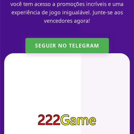
você tem acesso a promoções incríveis e uma
experiência de jogo inigualável. Junte-se aos
vencedores agora!
SEGUIR NO TELEGRAM