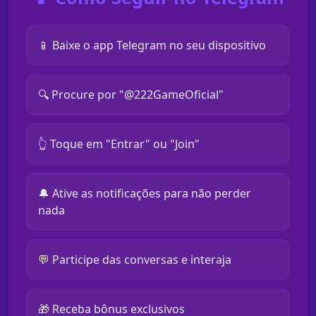
📱 Baixe o app Telegram no seu dispositivo
🔍 Procure por "@222GameOficial"
👆 Toque em "Entrar" ou "Join"
🔔 Ative as notificações para não perder
nada
💬 Participe das conversas e interaja
🎁 Receba bônus exclusivos