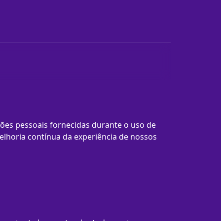
ões pessoais fornecidas durante o uso de
elhoria contínua da experiência de nossos