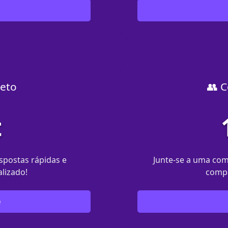
reto
👥 
t
espostas rápidas e
Junte-se a uma com
lizado!
compa
e