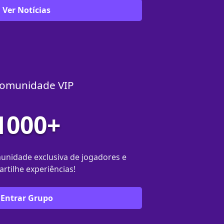
Ver Notícias
Comunidade VIP
1000+
unidade exclusiva de jogadores e
rtilhe experiências!
Entrar Grupo