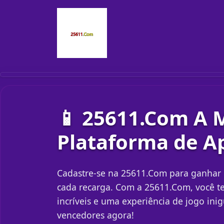
📱 25611.Com A 
Plataforma de A
Cadastre-se na 25611.Com para ganhar
cada recarga. Com a 25611.Com, você 
incríveis e uma experiência de jogo inig
vencedores agora!