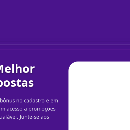
Melhor
postas
 bônus no cadastro e em
tem acesso a promoções
ualável. Junte-se aos