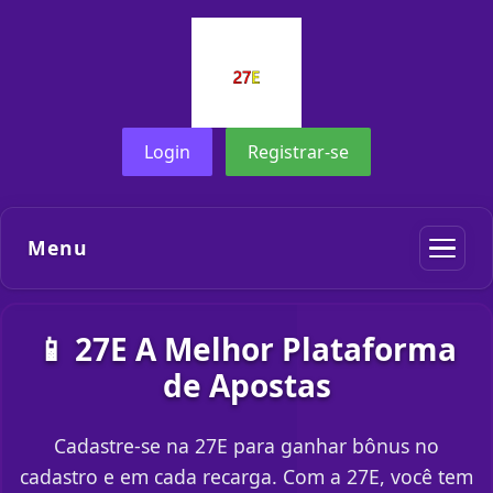
Login
Registrar-se
Menu
📱 27E A Melhor Plataforma
de Apostas
Cadastre-se na 27E para ganhar bônus no
cadastro e em cada recarga. Com a 27E, você tem