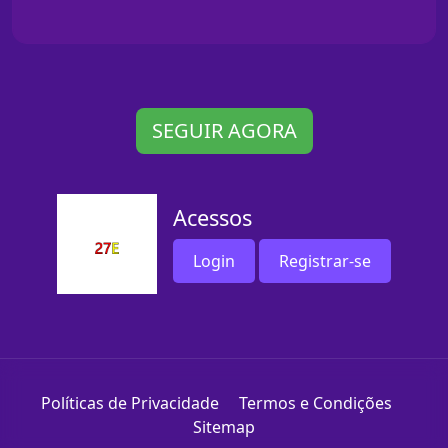
SEGUIR AGORA
Acessos
Login
Registrar-se
Políticas de Privacidade
Termos e Condições
Sitemap