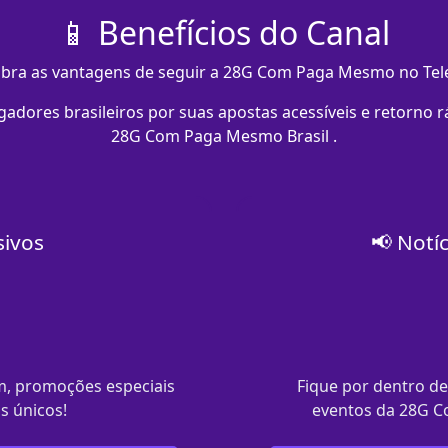
📱 Benefícios do Canal
bra as vantagens de seguir a 28G Com Paga Mesmo no Te
dores brasileiros por suas apostas acessíveis e retorno r
28G Com Paga Mesmo Brasil .
sivos
📢 Notí
m, promoções especiais
Fique por dentro d
s únicos!
eventos da 28G 