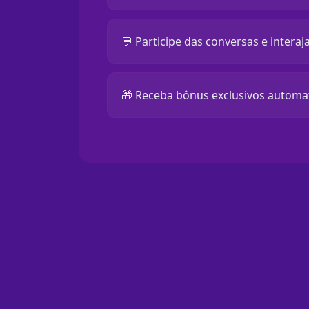
💬 Participe das conversas e interaj
🎁 Receba bônus exclusivos autom