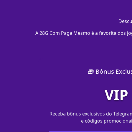
Descu
A 28G Com Paga Mesmo é a favorita dos joga
🎁 Bônus Exclu
VIP
Receba bônus exclusivos do Telegra
e códigos promocionai