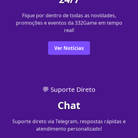
Fique por dentro de todas as novidades,
promoções e eventos da 332Game em tempo
real!
Ver Notícias
💬 Suporte Direto
Chat
Suporte direto via Telegram, respostas rápidas e
atendimento personalizado!