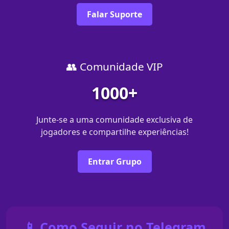
Falar Suporte
👥 Comunidade VIP
1000+
Junte-se a uma comunidade exclusiva de
jogadores e compartilhe experiências!
Entrar Grupo
📱 Como Seguir no Telegram