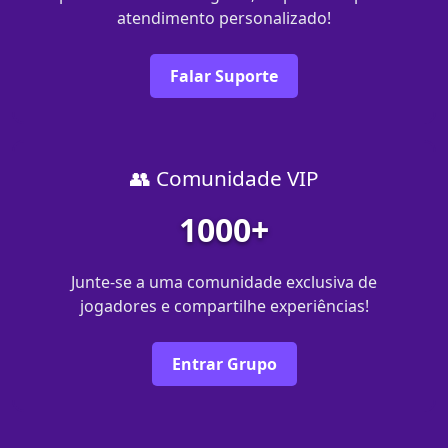
atendimento personalizado!
Falar Suporte
👥 Comunidade VIP
1000+
Junte-se a uma comunidade exclusiva de
jogadores e compartilhe experiências!
Entrar Grupo