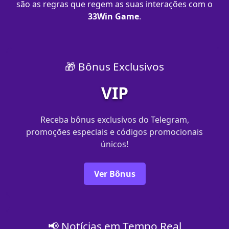
são as regras que regem as suas interações com o
33Win Game
.
🎁 Bônus Exclusivos
VIP
Receba bônus exclusivos do Telegram,
promoções especiais e códigos promocionais
únicos!
Ver Bônus
📢 Notícias em Tempo Real