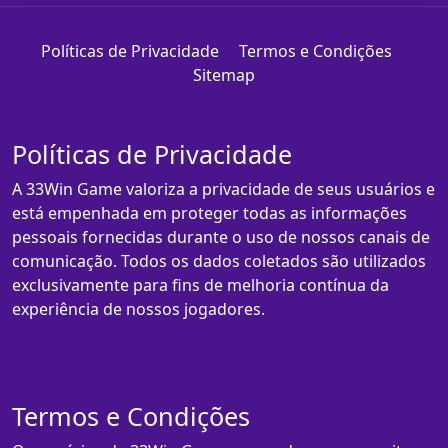
Políticas de Privacidade
Termos e Condições
Sitemap
Políticas de Privacidade
A 33Win Game valoriza a privacidade de seus usuários e
está empenhada em proteger todas as informações
pessoais fornecidas durante o uso de nossos canais de
comunicação. Todos os dados coletados são utilizados
exclusivamente para fins de melhoria contínua da
experiência de nossos jogadores.
Termos e Condições