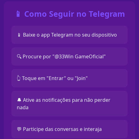
📱 Como Seguir no Telegram
📱 Baixe o app Telegram no seu dispositivo
🔍 Procure por "@33Win GameOficial"
👆 Toque em "Entrar" ou "Join"
🔔 Ative as notificações para não perder
nada
💬 Participe das conversas e interaja