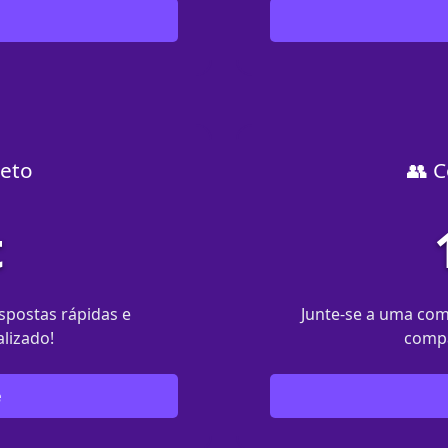
reto
👥 
t
espostas rápidas e
Junte-se a uma com
lizado!
compa
e