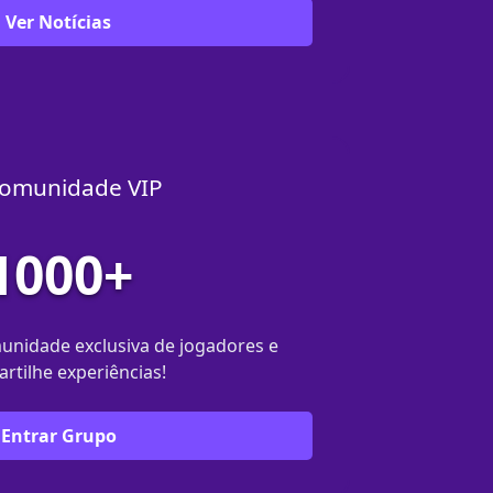
Ver Notícias
Comunidade VIP
1000+
unidade exclusiva de jogadores e
rtilhe experiências!
Entrar Grupo