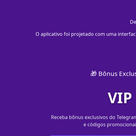
De
O aplicativo foi projetado com uma interfac
🎁 Bônus Exclu
VIP
Receba bônus exclusivos do Telegra
e códigos promocionai