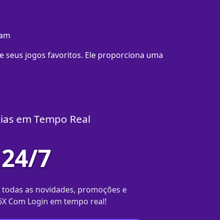
ram
de seus jogos favoritos. Ele proporciona uma
cias em Tempo Real
24/7
e todas as novidades, promoções e
6X Com Login em tempo real!