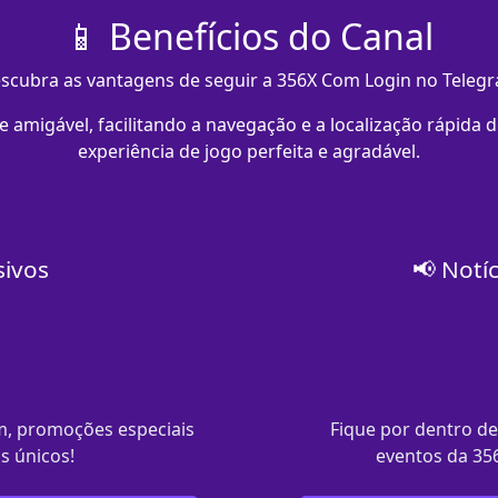
📱 Benefícios do Canal
scubra as vantagens de seguir a 356X Com Login no Teleg
e amigável, facilitando a navegação e a localização rápida 
experiência de jogo perfeita e agradável.
sivos
📢 Notí
m, promoções especiais
Fique por dentro d
s únicos!
eventos da 35