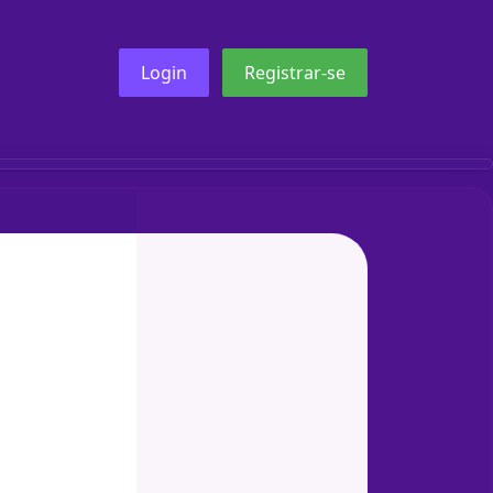
Login
Registrar-se