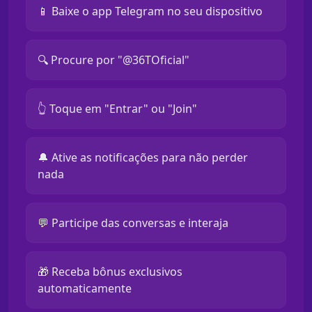
📱 Baixe o app Telegram no seu dispositivo
🔍 Procure por "@36TOficial"
👆 Toque em "Entrar" ou "Join"
🔔 Ative as notificações para não perder
nada
💬 Participe das conversas e interaja
🎁 Receba bônus exclusivos
automaticamente