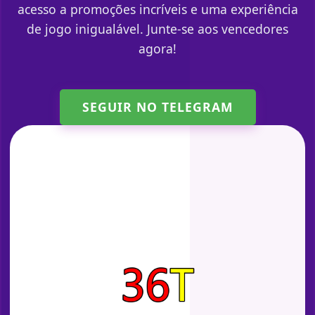
acesso a promoções incríveis e uma experiência
de jogo inigualável. Junte-se aos vencedores
agora!
SEGUIR NO TELEGRAM