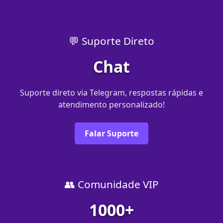
💬 Suporte Direto
Chat
Suporte direto via Telegram, respostas rápidas e
atendimento personalizado!
Falar Suporte
👥 Comunidade VIP
1000+