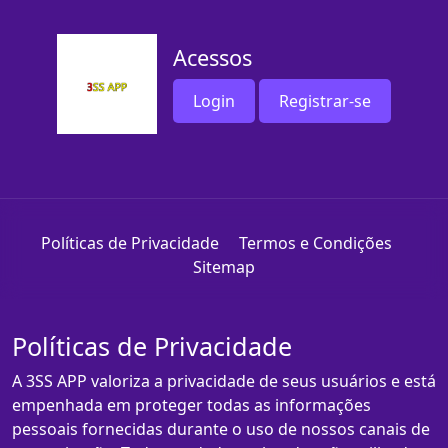
Acessos
Login
Registrar-se
Políticas de Privacidade
Termos e Condições
Sitemap
Políticas de Privacidade
A 3SS APP valoriza a privacidade de seus usuários e está
empenhada em proteger todas as informações
pessoais fornecidas durante o uso de nossos canais de