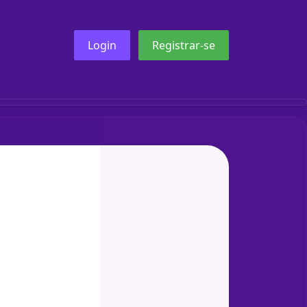
Login
Registrar-se