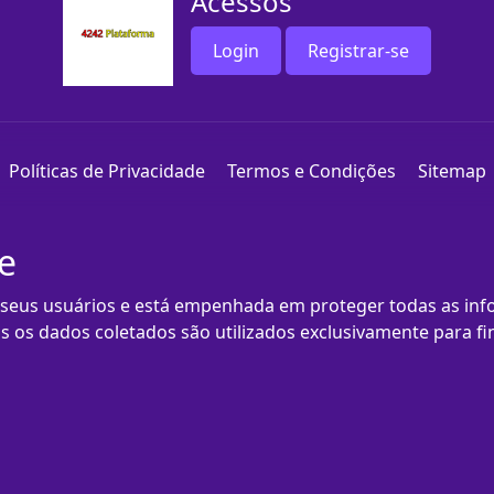
Acessos
Login
Registrar-se
Políticas de Privacidade
Termos e Condições
Sitemap
de
e seus usuários e está empenhada em proteger todas as in
 os dados coletados são utilizados exclusivamente para fi