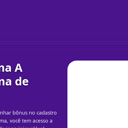
ma A
ma de
anhar bônus no cadastro
ma, você tem acesso a