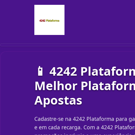
📱 4242 Platafor
Melhor Platafor
Apostas
Cadastre-se na 4242 Plataforma para g
e em cada recarga. Com a 4242 Platafor