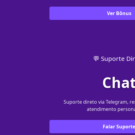
Ver Bônus
💬 Suporte Di
Cha
Suporte direto via Telegram, r
atendimento persona
Falar Suport