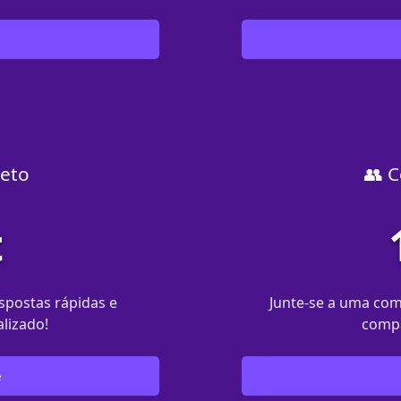
reto
👥 
t
espostas rápidas e
Junte-se a uma com
lizado!
compa
e