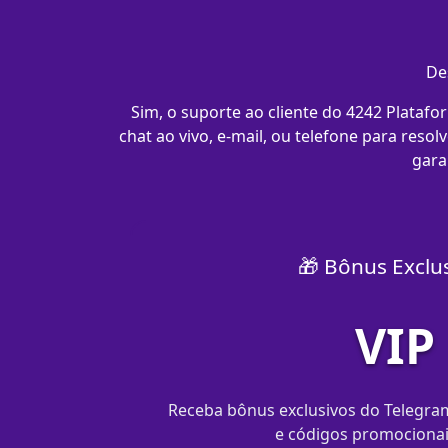
De
Sim, o suporte ao cliente do 4242 Platafo
chat ao vivo, e-mail, ou telefone para reso
gara
🎁 Bônus Exclu
VIP
Receba bônus exclusivos do Telegra
e códigos promocionai