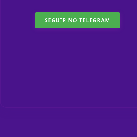
SEGUIR NO TELEGRAM