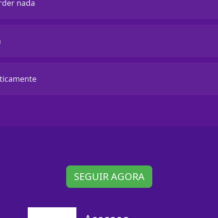
erder nada
a
aticamente
SEGUIR AGORA