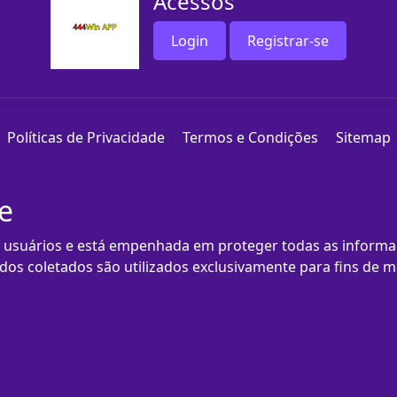
Acessos
Login
Registrar-se
Políticas de Privacidade
Termos e Condições
Sitemap
de
s usuários e está empenhada em proteger todas as informa
os coletados são utilizados exclusivamente para fins de m