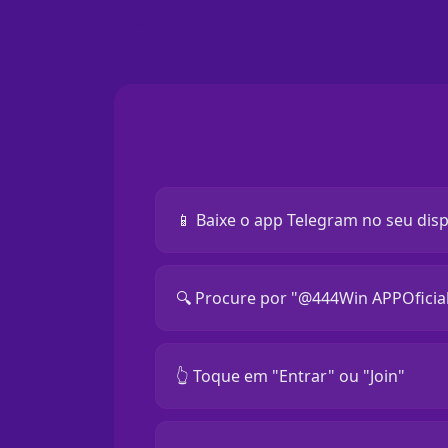
📱 Baixe o app Telegram no seu disp
🔍 Procure por "@444Win APPOficia
👆 Toque em "Entrar" ou "Join"