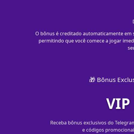
O bônus é creditado automaticamente em s
permitindo que você comece a jogar imed
se
🎁 Bônus Exclu
VIP
Receba bônus exclusivos do Telegra
e códigos promocionai