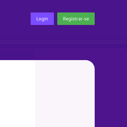
Login
Registrar-se