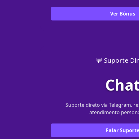
Ver Bônus
💬 Suporte Di
Cha
Suporte direto via Telegram, r
atendimento persona
Falar Suport