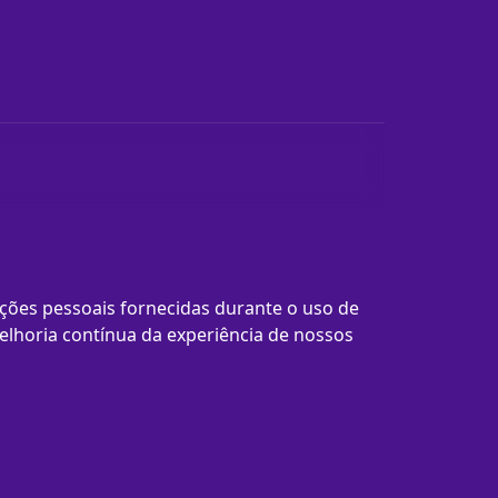
ções pessoais fornecidas durante o uso de
elhoria contínua da experiência de nossos