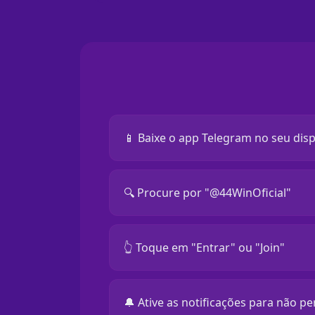
📱 Baixe o app Telegram no seu disp
🔍 Procure por "@44WinOficial"
👆 Toque em "Entrar" ou "Join"
🔔 Ative as notificações para não p