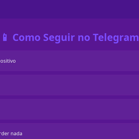
📱 Como Seguir no Telegram
ositivo
erder nada