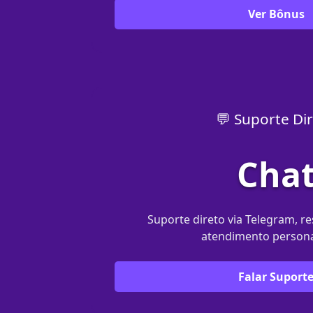
Ver Bônus
💬 Suporte Di
Cha
Suporte direto via Telegram, r
atendimento persona
Falar Suport