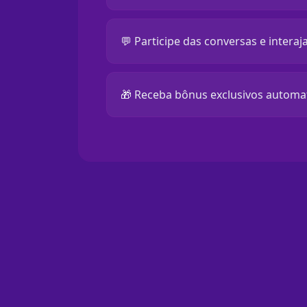
💬 Participe das conversas e interaj
🎁 Receba bônus exclusivos autom