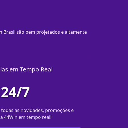
in Brasil são bem projetados e altamente
cias em Tempo Real
24/7
e todas as novidades, promoções e
a 44Win em tempo real!