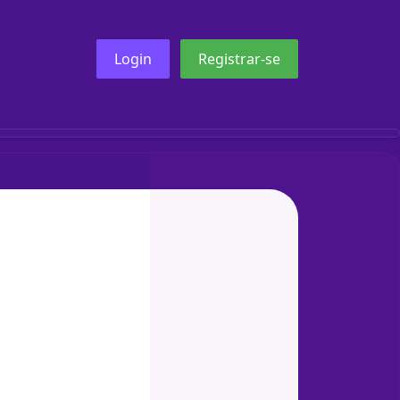
Login
Registrar-se