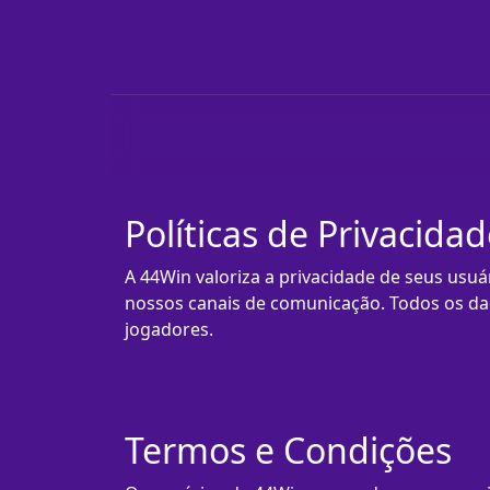
Políticas de Privacida
A 44Win valoriza a privacidade de seus usu
nossos canais de comunicação. Todos os dad
jogadores.
Termos e Condições