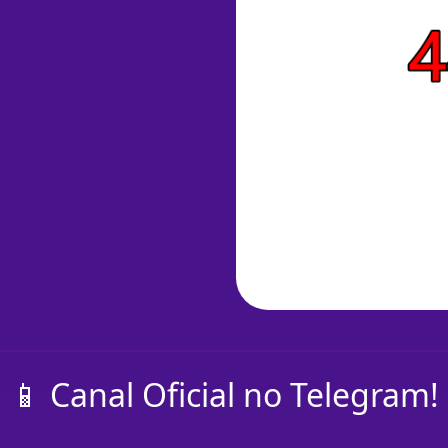
📱 Canal Oficial no Telegram!