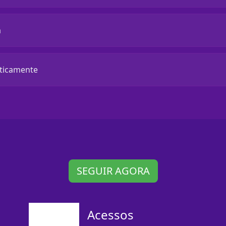
a
aticamente
SEGUIR AGORA
Acessos