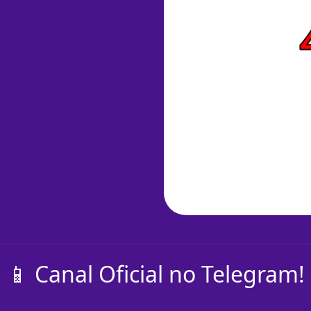
📱 Canal Oficial no Telegram!