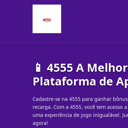
📱 4555 A Melhor
Plataforma de A
Cadastre-se na 4555 para ganhar bônus
recarga. Com a 4555, você tem acesso a
uma experiência de jogo inigualável. J
agora!