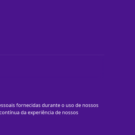
essoais fornecidas durante o uso de nossos
 contínua da experiência de nossos