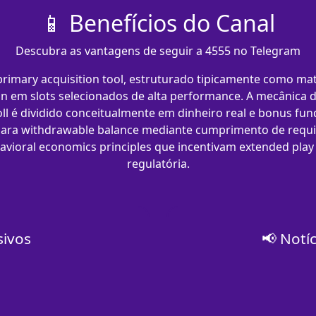
📱 Benefícios do Canal
Descubra as vantagens de seguir a 4555 no Telegram
imary acquisition tool, estruturado tipicamente como mat
n em slots selecionados de alta performance. A mecânica de
l é dividido conceitualmente em dinheiro real e bonus fun
ara withdrawable balance mediante cumprimento de requis
avioral economics principles que incentivam extended pl
regulatória.
sivos
📢 Notí