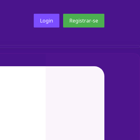
Login
Registrar-se