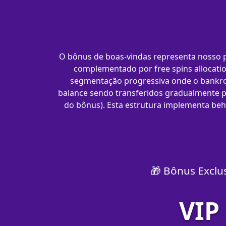
O bônus de boas-vindas representa nosso pr
complementado por free spins allocatio
segmentação progressiva onde o bankrol
balance sendo transferidos gradualmente p
do bônus). Esta estrutura implementa beh
🎁 Bônus Exclu
VIP