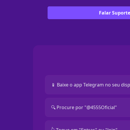
Falar Suport
📱 Baixe o app Telegram no seu disp
🔍 Procure por "@4555Oficial"