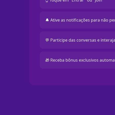
👆 Toque em "Entrar" ou "Join"
🔔 Ative as notificações para não p
💬 Participe das conversas e interaj
🎁 Receba bônus exclusivos autom