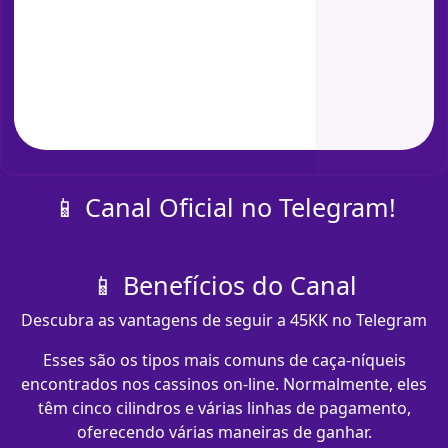
📱 Canal Oficial no Telegram!
📱 Benefícios do Canal
Descubra as vantagens de seguir a 45KK no Telegram
Esses são os tipos mais comuns de caça-níqueis
encontrados nos cassinos on-line. Normalmente, eles
têm cinco cilindros e várias linhas de pagamento,
oferecendo várias maneiras de ganhar.