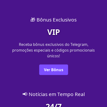
🎁 Bônus Exclusivos
VIP
Receba bônus exclusivos do Telegram,
promoções especiais e códigos promocionais
únicos!
Ver Bônus
📢 Notícias em Tempo Real
24/7