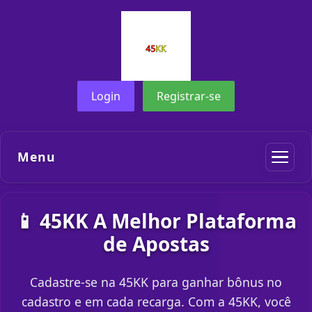
Login
Registrar-se
Menu
📱 45KK A Melhor Plataforma
de Apostas
Cadastre-se na 45KK para ganhar bônus no
cadastro e em cada recarga. Com a 45KK, você