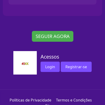
SEGUIR AGORA
Acessos
Login
Registrar-se
Políticas de Privacidade
Termos e Condições