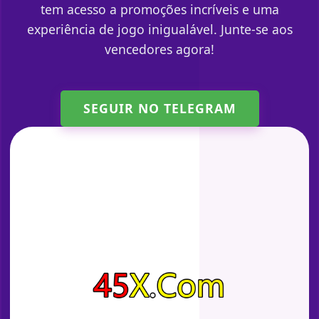
tem acesso a promoções incríveis e uma
experiência de jogo inigualável. Junte-se aos
vencedores agora!
SEGUIR NO TELEGRAM