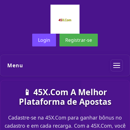
Login
Registrar-se
Menu
📱 45X.Com A Melhor
Plataforma de Apostas
Cadastre-se na 45X.Com para ganhar bônus no
cadastro e em cada recarga. Com a 45X.Com, você