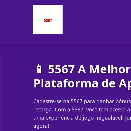
📱 5567 A Melhor
Plataforma de A
Cadastre-se na 5567 para ganhar bônus
recarga. Com a 5567, você tem acesso a
uma experiência de jogo inigualável. J
agora!