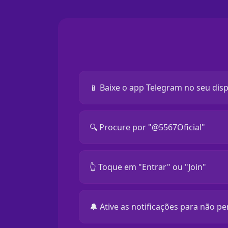
📱 Baixe o app Telegram no seu disp
🔍 Procure por "@5567Oficial"
👆 Toque em "Entrar" ou "Join"
🔔 Ative as notificações para não p