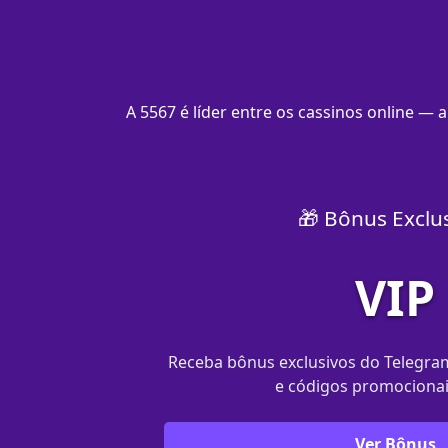
A 5567 é líder entre os cassinos online — 
🎁 Bônus Exclu
VIP
Receba bônus exclusivos do Telegra
e códigos promocionai
Ver Bônus