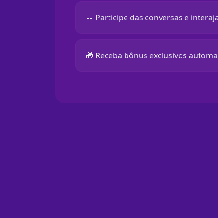
💬 Participe das conversas e interaj
🎁 Receba bônus exclusivos autom