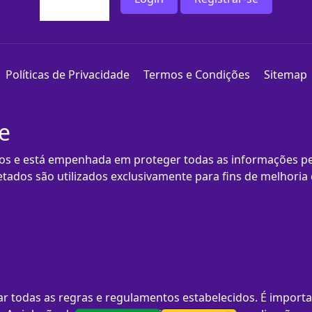
Políticas de Privacidade
Termos e Condições
Sitemap
de
rios e está empenhada em proteger todas as informações p
tados são utilizados exclusivamente para fins de melhoria
 todas as regras e regulamentos estabelecidos. É importa