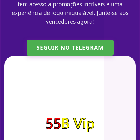
tem acesso a promoções incríveis e uma
experiência de jogo inigualável. Junte-se aos
vencedores agora!
SEGUIR NO TELEGRAM