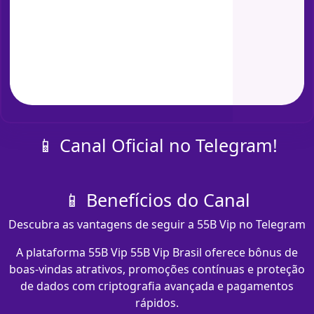
📱 Canal Oficial no Telegram!
📱 Benefícios do Canal
Descubra as vantagens de seguir a 55B Vip no Telegram
A plataforma 55B Vip 55B Vip Brasil oferece bônus de
boas-vindas atrativos, promoções contínuas e proteção
de dados com criptografia avançada e pagamentos
rápidos.