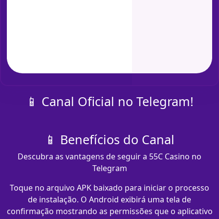
📱 Canal Oficial no Telegram!
📱 Benefícios do Canal
Descubra as vantagens de seguir a 55C Casino no
Telegram
Toque no arquivo APK baixado para iniciar o processo
de instalação. O Android exibirá uma tela de
confirmação mostrando as permissões que o aplicativo