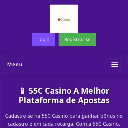
Login
Registrar-se
Menu
📱 55C Casino A Melhor
Plataforma de Apostas
Cadastre-se na 55C Casino para ganhar bônus no
cadastro e em cada recarga. Com a 55C Casino,