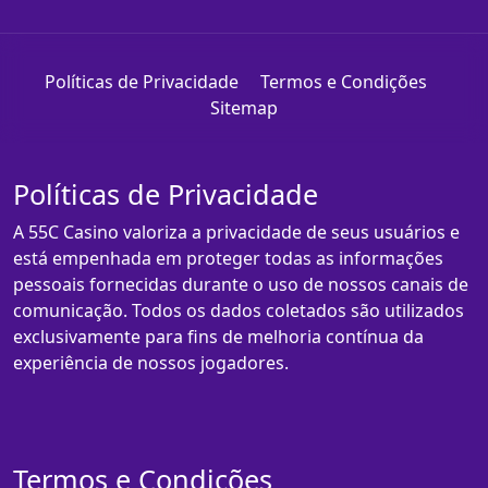
Políticas de Privacidade
Termos e Condições
Sitemap
Políticas de Privacidade
A 55C Casino valoriza a privacidade de seus usuários e
está empenhada em proteger todas as informações
pessoais fornecidas durante o uso de nossos canais de
comunicação. Todos os dados coletados são utilizados
exclusivamente para fins de melhoria contínua da
experiência de nossos jogadores.
Termos e Condições