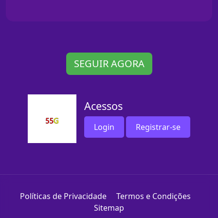
SEGUIR AGORA
Acessos
Login
Registrar-se
Políticas de Privacidade
Termos e Condições
Sitemap