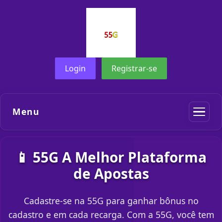
Login
Registrar-se
Menu
📱 55G A Melhor Plataforma
de Apostas
Cadastre-se na 55G para ganhar bônus no
cadastro e em cada recarga. Com a 55G, você tem