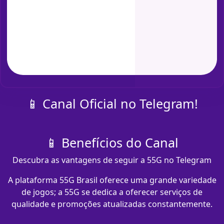
📱 Canal Oficial no Telegram!
📱 Benefícios do Canal
Descubra as vantagens de seguir a 55G no Telegram
A plataforma 55G Brasil oferece uma grande variedade
de jogos; a 55G se dedica a oferecer serviços de
qualidade e promoções atualizadas constantemente.