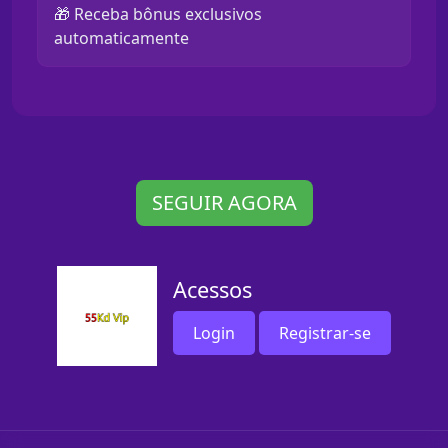
🎁 Receba bônus exclusivos
automaticamente
SEGUIR AGORA
Acessos
Login
Registrar-se