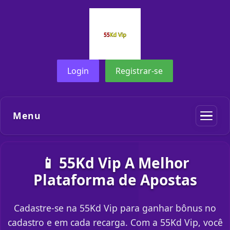
Login
Registrar-se
Menu
📱 55Kd Vip A Melhor
Plataforma de Apostas
Cadastre-se na 55Kd Vip para ganhar bônus no
cadastro e em cada recarga. Com a 55Kd Vip, você