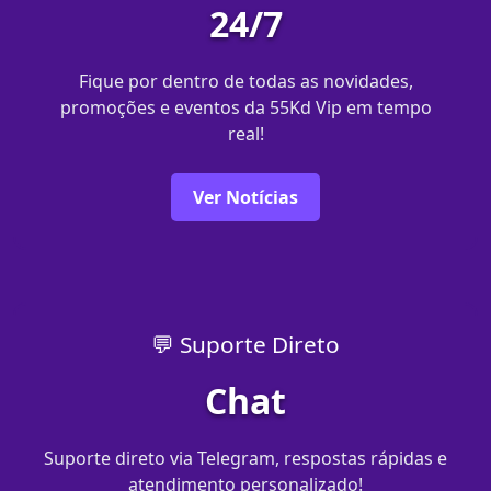
24/7
Fique por dentro de todas as novidades,
promoções e eventos da 55Kd Vip em tempo
real!
Ver Notícias
💬 Suporte Direto
Chat
Suporte direto via Telegram, respostas rápidas e
atendimento personalizado!