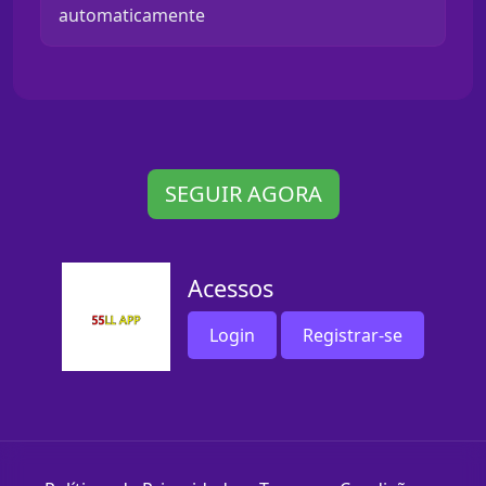
automaticamente
SEGUIR AGORA
Acessos
Login
Registrar-se