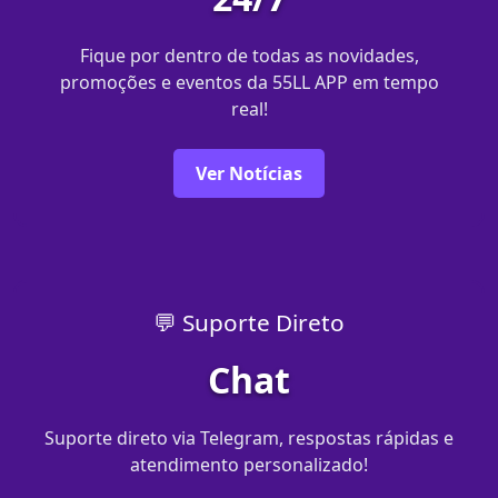
Fique por dentro de todas as novidades,
promoções e eventos da 55LL APP em tempo
real!
Ver Notícias
💬 Suporte Direto
Chat
Suporte direto via Telegram, respostas rápidas e
atendimento personalizado!