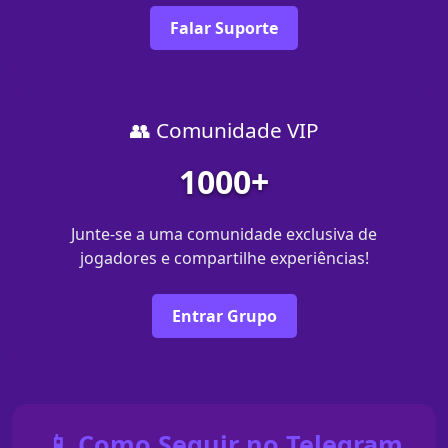
Falar Suporte
👥 Comunidade VIP
1000+
Junte-se a uma comunidade exclusiva de
jogadores e compartilhe experiências!
Entrar Grupo
📱 Como Seguir no Telegram