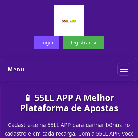
Login
Registrar-se
Menu
📱 55LL APP A Melhor
Plataforma de Apostas
Cadastre-se na 55LL APP para ganhar bônus no
cadastro e em cada recarga. Com a 55LL APP, você