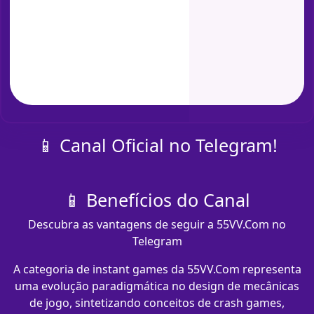
📱 Canal Oficial no Telegram!
📱 Benefícios do Canal
Descubra as vantagens de seguir a 55VV.Com no
Telegram
A categoria de instant games da 55VV.Com representa
uma evolução paradigmática no design de mecânicas
de jogo, sintetizando conceitos de crash games,