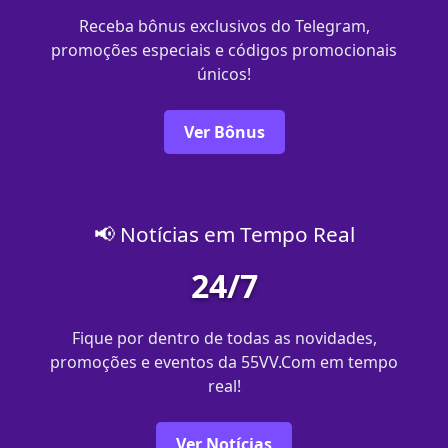
Receba bônus exclusivos do Telegram,
promoções especiais e códigos promocionais
únicos!
Ver Bônus
📢 Notícias em Tempo Real
24/7
Fique por dentro de todas as novidades,
promoções e eventos da 55VV.Com em tempo
real!
Ver Notícias