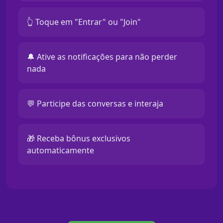
👆 Toque em "Entrar" ou "Join"
🔔 Ative as notificações para não perder
nada
💬 Participe das conversas e interaja
🎁 Receba bônus exclusivos
automaticamente