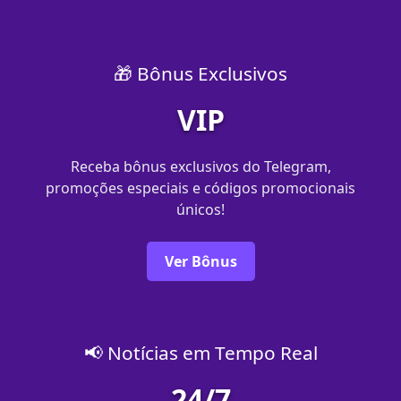
🎁 Bônus Exclusivos
VIP
Receba bônus exclusivos do Telegram,
promoções especiais e códigos promocionais
únicos!
Ver Bônus
📢 Notícias em Tempo Real
24/7