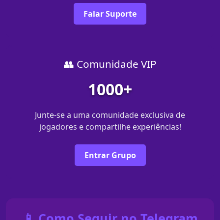
Falar Suporte
👥 Comunidade VIP
1000+
Junte-se a uma comunidade exclusiva de
jogadores e compartilhe experiências!
Entrar Grupo
📱 Como Seguir no Telegram