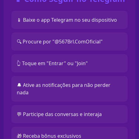
📱 Baixe o app Telegram no seu dispositivo
🔍 Procure por "@567Brl.ComOficial"
👆 Toque em "Entrar" ou "Join"
🔔 Ative as notificações para não perder
nada
💬 Participe das conversas e interaja
🎁 Receba bônus exclusivos