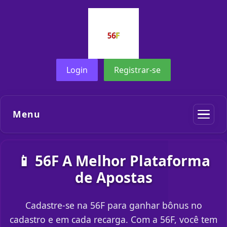
Login
Registrar-se
Menu
📱 56F A Melhor Plataforma
de Apostas
Cadastre-se na 56F para ganhar bônus no
cadastro e em cada recarga. Com a 56F, você tem