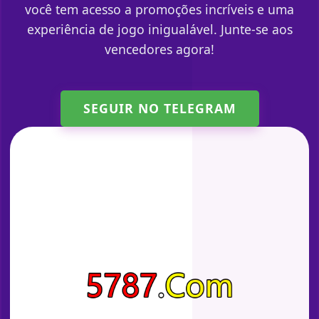
você tem acesso a promoções incríveis e uma
experiência de jogo inigualável. Junte-se aos
vencedores agora!
SEGUIR NO TELEGRAM