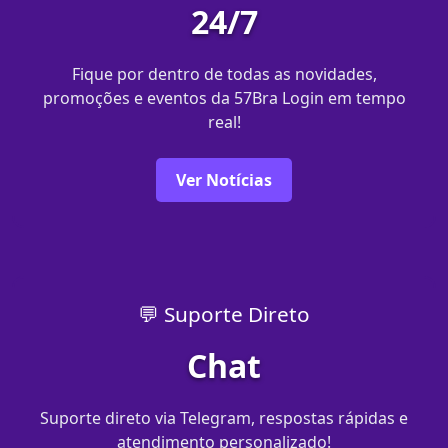
24/7
Fique por dentro de todas as novidades,
promoções e eventos da 57Bra Login em tempo
real!
Ver Notícias
💬 Suporte Direto
Chat
Suporte direto via Telegram, respostas rápidas e
atendimento personalizado!