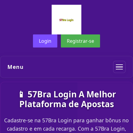
Login
Registrar-se
Menu
📱 57Bra Login A Melhor
Plataforma de Apostas
Cadastre-se na 57Bra Login para ganhar bônus no
cadastro e em cada recarga. Com a 57Bra Login,