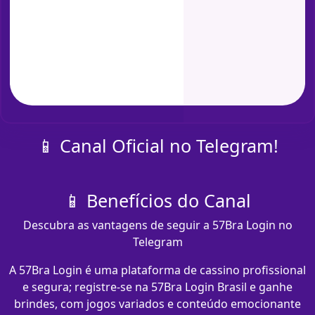
📱 Canal Oficial no Telegram!
📱 Benefícios do Canal
Descubra as vantagens de seguir a 57Bra Login no
Telegram
A 57Bra Login é uma plataforma de cassino profissional
e segura; registre-se na 57Bra Login Brasil e ganhe
brindes, com jogos variados e conteúdo emocionante