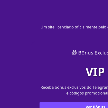
Um site licenciado oficialmente pelo
🎁 Bônus Exclu
VIP
Receba bônus exclusivos do Telegra
e códigos promocionai
Ver Bônus