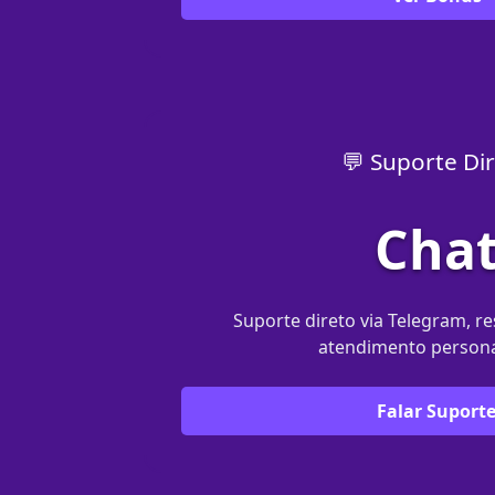
💬 Suporte Di
Cha
Suporte direto via Telegram, r
atendimento persona
Falar Suport