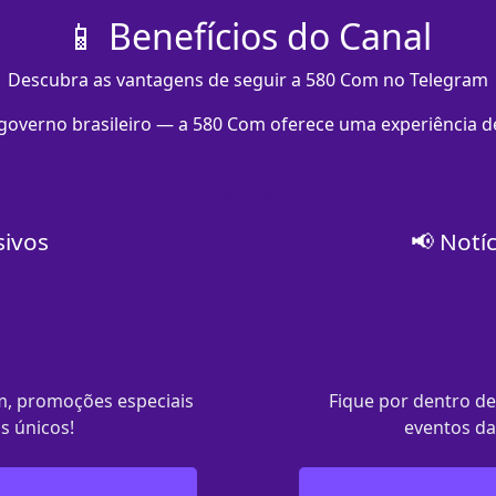
📱 Benefícios do Canal
Descubra as vantagens de seguir a 580 Com no Telegram
 governo brasileiro — a 580 Com oferece uma experiência de
sivos
📢 Notí
m, promoções especiais
Fique por dentro d
s únicos!
eventos da