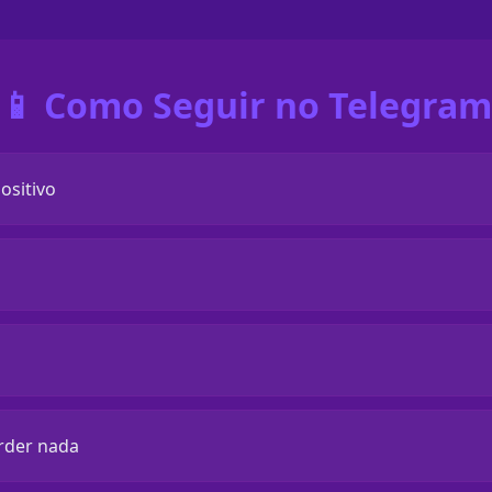
📱 Como Seguir no Telegram
ositivo
erder nada