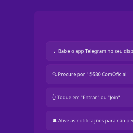
📱 Baixe o app Telegram no seu disp
🔍 Procure por "@580 ComOficial"
👆 Toque em "Entrar" ou "Join"
🔔 Ative as notificações para não p