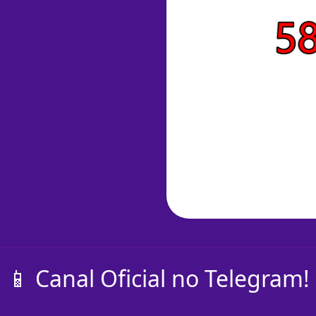
📱 Canal Oficial no Telegram!