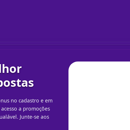
lhor
postas
ônus no cadastro e em
m acesso a promoções
ualável. Junte-se aos