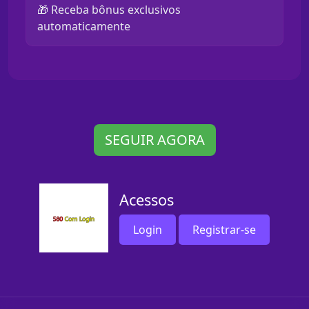
🎁 Receba bônus exclusivos
automaticamente
SEGUIR AGORA
Acessos
Login
Registrar-se