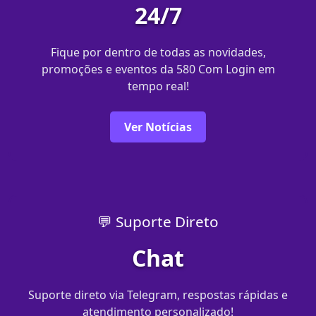
24/7
Fique por dentro de todas as novidades,
promoções e eventos da 580 Com Login em
tempo real!
Ver Notícias
💬 Suporte Direto
Chat
Suporte direto via Telegram, respostas rápidas e
atendimento personalizado!