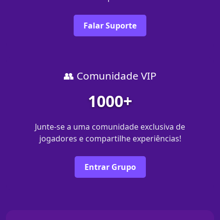
Falar Suporte
👥 Comunidade VIP
1000+
Junte-se a uma comunidade exclusiva de
jogadores e compartilhe experiências!
Entrar Grupo