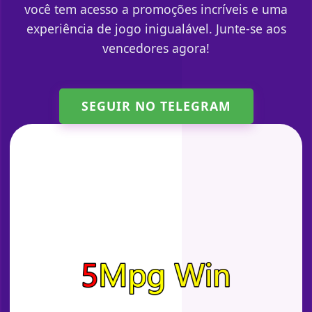
você tem acesso a promoções incríveis e uma
experiência de jogo inigualável. Junte-se aos
vencedores agora!
SEGUIR NO TELEGRAM