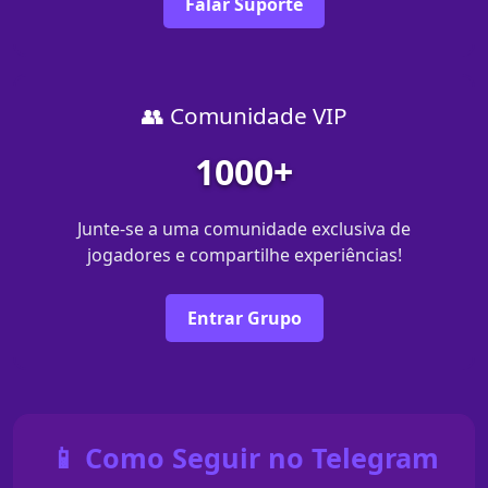
Falar Suporte
👥 Comunidade VIP
1000+
Junte-se a uma comunidade exclusiva de
jogadores e compartilhe experiências!
Entrar Grupo
📱 Como Seguir no Telegram