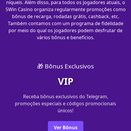
níqueis. Além disso, para todos os jogadores atuais, o
5Win Casino organiza regularmente promoções como
bônus de recarga, rodadas grátis, cashback, etc.
Também contamos com um programa de fidelidade
por meio do qual os jogadores podem desfrutar de
vários bônus e benefícios.
🎁 Bônus Exclusivos
VIP
Receba bônus exclusivos do Telegram,
promoções especiais e códigos promocionais
únicos!
Ver Bônus