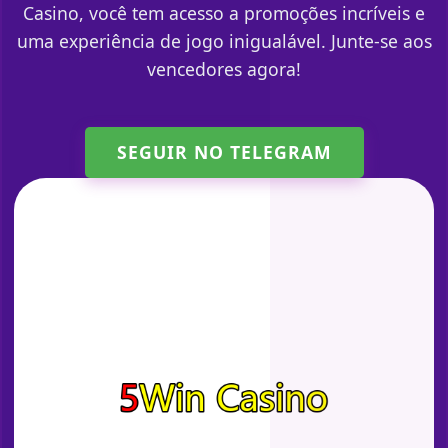
Casino, você tem acesso a promoções incríveis e
uma experiência de jogo inigualável. Junte-se aos
vencedores agora!
SEGUIR NO TELEGRAM