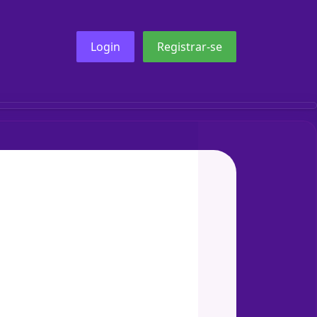
Login
Registrar-se