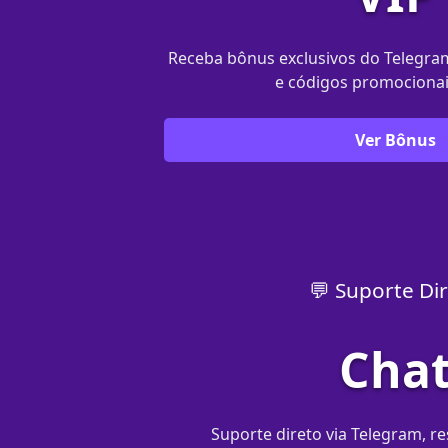
Receba bônus exclusivos do Telegra
e códigos promocionai
Ver Bônus
💬 Suporte Di
Cha
Suporte direto via Telegram, r