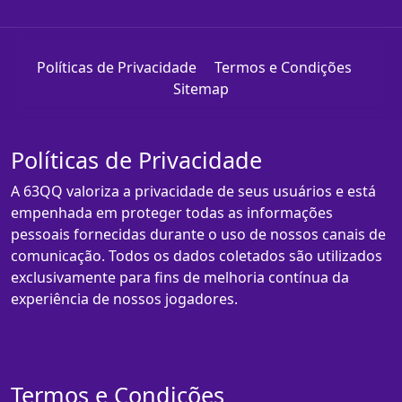
Políticas de Privacidade
Termos e Condições
Sitemap
Políticas de Privacidade
A 63QQ valoriza a privacidade de seus usuários e está
empenhada em proteger todas as informações
pessoais fornecidas durante o uso de nossos canais de
comunicação. Todos os dados coletados são utilizados
exclusivamente para fins de melhoria contínua da
experiência de nossos jogadores.
Termos e Condições