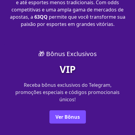
e até esportes menos tradicionais. Com odds
competitivas e uma ampla gama de mercados de
apostas, a
63QQ
permite que você transforme sua
paixão por esportes em grandes vitórias.
🎁 Bônus Exclusivos
VIP
Receba bônus exclusivos do Telegram,
promoções especiais e códigos promocionais
únicos!
Ver Bônus