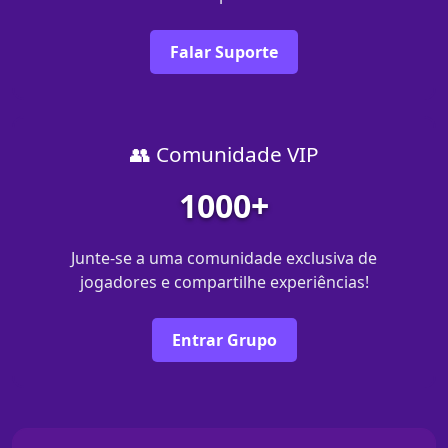
Falar Suporte
👥 Comunidade VIP
1000+
Junte-se a uma comunidade exclusiva de
jogadores e compartilhe experiências!
Entrar Grupo