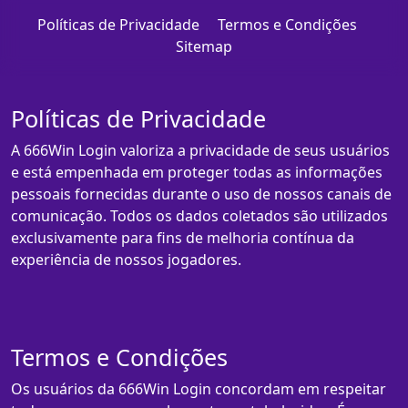
Políticas de Privacidade
Termos e Condições
Sitemap
Políticas de Privacidade
A 666Win Login valoriza a privacidade de seus usuários
e está empenhada em proteger todas as informações
pessoais fornecidas durante o uso de nossos canais de
comunicação. Todos os dados coletados são utilizados
exclusivamente para fins de melhoria contínua da
experiência de nossos jogadores.
Termos e Condições
Os usuários da 666Win Login concordam em respeitar