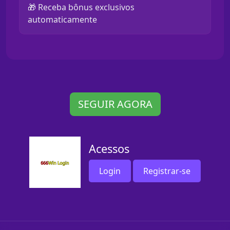
🎁 Receba bônus exclusivos
automaticamente
SEGUIR AGORA
Acessos
Login
Registrar-se