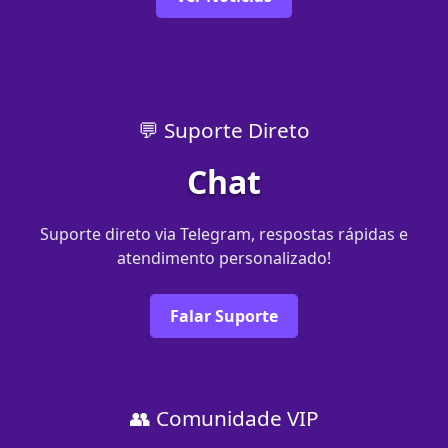
💬 Suporte Direto
Chat
Suporte direto via Telegram, respostas rápidas e
atendimento personalizado!
Falar Suporte
👥 Comunidade VIP