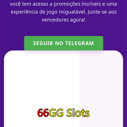
você tem acesso a promoções incríveis e uma
experiência de jogo inigualável. Junte-se aos
vencedores agora!
SEGUIR NO TELEGRAM