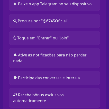
📱 Baixe o app Telegram no seu dispositivo
🔍 Procure por "@6745Oficial"
👆 Toque em "Entrar" ou "Join"
🔔 Ative as notificações para não perder
nada
💬 Participe das conversas e interaja
🎁 Receba bônus exclusivos
automaticamente