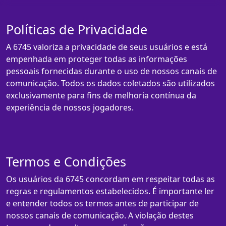
Políticas de Privacidade
A 6745 valoriza a privacidade de seus usuários e está
empenhada em proteger todas as informações
pessoais fornecidas durante o uso de nossos canais de
comunicação. Todos os dados coletados são utilizados
exclusivamente para fins de melhoria contínua da
experiência de nossos jogadores.
Termos e Condições
Os usuários da 6745 concordam em respeitar todas as
regras e regulamentos estabelecidos. É importante ler
e entender todos os termos antes de participar de
nossos canais de comunicação. A violação destes