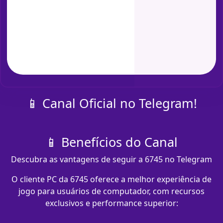
📱 Canal Oficial no Telegram!
📱 Benefícios do Canal
Descubra as vantagens de seguir a 6745 no Telegram
O cliente PC da 6745 oferece a melhor experiência de
jogo para usuários de computador, com recursos
exclusivos e performance superior: