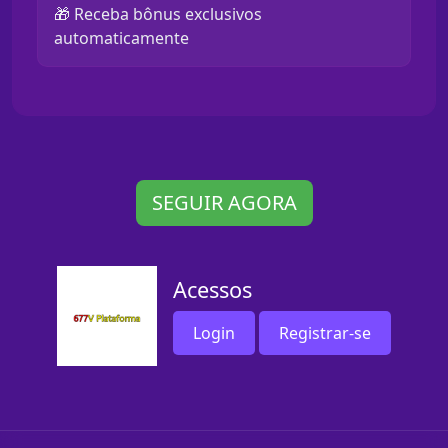
🎁 Receba bônus exclusivos
automaticamente
SEGUIR AGORA
Acessos
Login
Registrar-se