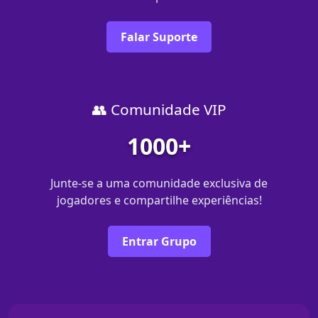
Falar Suporte
👥 Comunidade VIP
1000+
Junte-se a uma comunidade exclusiva de
jogadores e compartilhe experiências!
Entrar Grupo