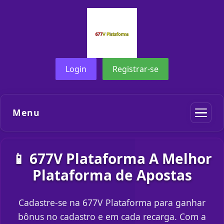
Login
Registrar-se
Menu
📱 677V Plataforma A Melhor
Plataforma de Apostas
Cadastre-se na 677V Plataforma para ganhar
bônus no cadastro e em cada recarga. Com a