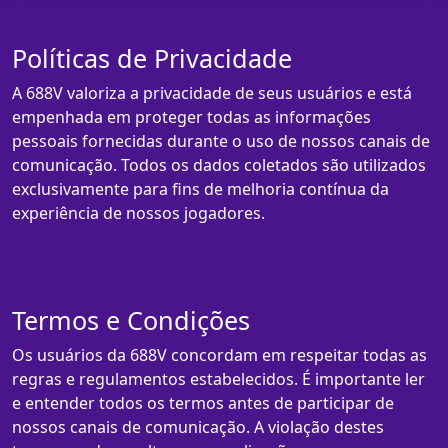
Políticas de Privacidade
A 688V valoriza a privacidade de seus usuários e está
empenhada em proteger todas as informações
pessoais fornecidas durante o uso de nossos canais de
comunicação. Todos os dados coletados são utilizados
exclusivamente para fins de melhoria contínua da
experiência de nossos jogadores.
Termos e Condições
Os usuários da 688V concordam em respeitar todas as
regras e regulamentos estabelecidos. É importante ler
e entender todos os termos antes de participar de
nossos canais de comunicação. A violação destes