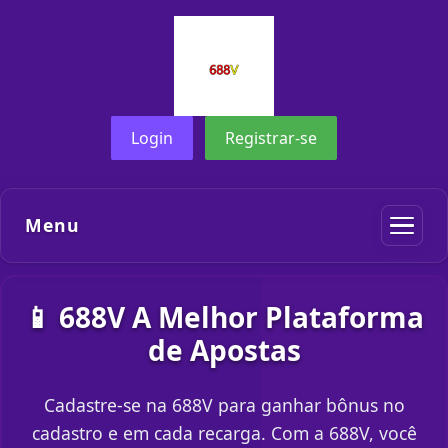
Login
Registrar-se
Menu
📱 688V A Melhor Plataforma
de Apostas
Cadastre-se na 688V para ganhar bônus no
cadastro e em cada recarga. Com a 688V, você