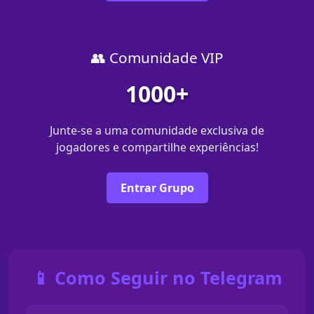
👥 Comunidade VIP
1000+
Junte-se a uma comunidade exclusiva de
jogadores e compartilhe experiências!
Entrar Grupo
📱 Como Seguir no Telegram