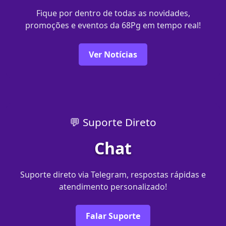
Fique por dentro de todas as novidades,
promoções e eventos da 68Pg em tempo real!
Ver Notícias
💬 Suporte Direto
Chat
Suporte direto via Telegram, respostas rápidas e
atendimento personalizado!
Falar Suporte