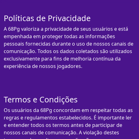
Políticas de Privacidade
A 68Pg valoriza a privacidade de seus usuários e está
empenhada em proteger todas as informações
pessoais fornecidas durante o uso de nossos canais de
comunicação. Todos os dados coletados são utilizados
exclusivamente para fins de melhoria contínua da
experiência de nossos jogadores.
Termos e Condições
Os usuários da 68Pg concordam em respeitar todas as
regras e regulamentos estabelecidos. É importante ler
e entender todos os termos antes de participar de
nossos canais de comunicação. A violação destes