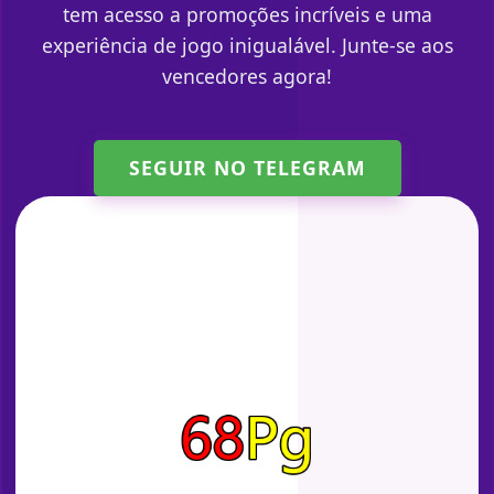
tem acesso a promoções incríveis e uma
experiência de jogo inigualável. Junte-se aos
vencedores agora!
SEGUIR NO TELEGRAM