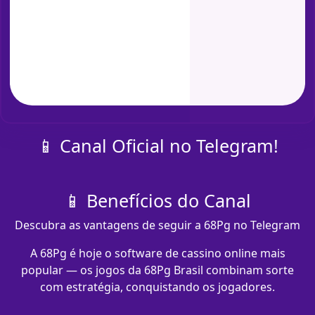
📱 Canal Oficial no Telegram!
📱 Benefícios do Canal
Descubra as vantagens de seguir a 68Pg no Telegram
A 68Pg é hoje o software de cassino online mais
popular — os jogos da 68Pg Brasil combinam sorte
com estratégia, conquistando os jogadores.