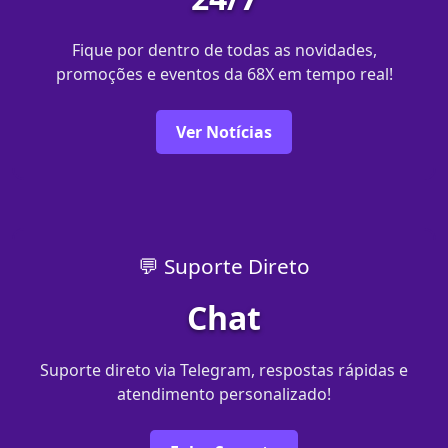
Fique por dentro de todas as novidades,
promoções e eventos da 68X em tempo real!
Ver Notícias
💬 Suporte Direto
Chat
Suporte direto via Telegram, respostas rápidas e
atendimento personalizado!