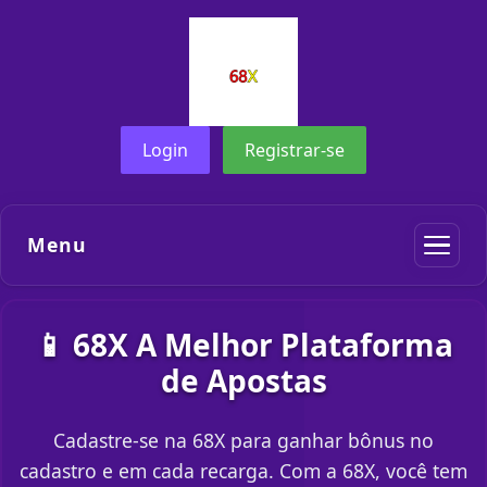
Login
Registrar-se
Menu
📱 68X A Melhor Plataforma
de Apostas
Cadastre-se na 68X para ganhar bônus no
cadastro e em cada recarga. Com a 68X, você tem