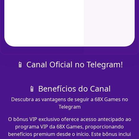
📱 Canal Oficial no Telegram!
📱 Benefícios do Canal
Descubra as vantagens de seguir a 68X Games no
Telegram
O bônus VIP exclusivo oferece acesso antecipado ao
programa VIP da 68X Games, proporcionando
benefícios premium desde o início. Este bônus inclui