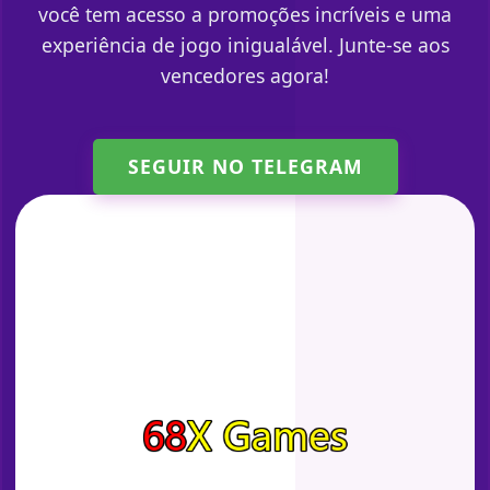
você tem acesso a promoções incríveis e uma
experiência de jogo inigualável. Junte-se aos
vencedores agora!
SEGUIR NO TELEGRAM