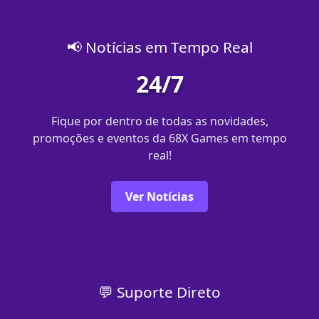
📢 Notícias em Tempo Real
24/7
Fique por dentro de todas as novidades,
promoções e eventos da 68X Games em tempo
real!
Ver Notícias
💬 Suporte Direto