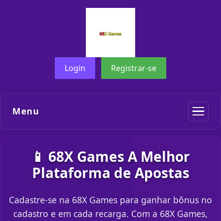
Login
Registrar-se
Menu
📱 68X Games A Melhor
Plataforma de Apostas
Cadastre-se na 68X Games para ganhar bônus no
cadastro e em cada recarga. Com a 68X Games,