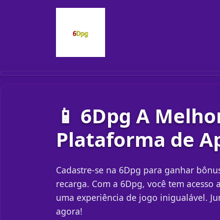
📱 6Dpg A Melho
Plataforma de A
Cadastre-se na 6Dpg para ganhar bônus
recarga. Com a 6Dpg, você tem acesso a
uma experiência de jogo inigualável. J
agora!