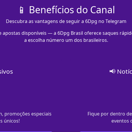
📱 Benefícios do Canal
Descubra as vantagens de seguir a 6Dpg no Telegram
apostas disponíveis — a 6Dpg Brasil oferece saques rápido
a escolha número um dos brasileiros.
sivos
📢 Notí
m, promoções especiais
Fique por dentro d
s únicos!
eventos 