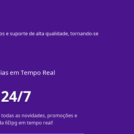
s e suporte de alta qualidade, tornando-se
cias em Tempo Real
24/7
e todas as novidades, promoções e
da 6Dpg em tempo real!