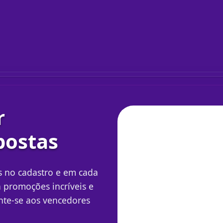
r
postas
 no cadastro e em cada
 promoções incríveis e
unte-se aos vencedores