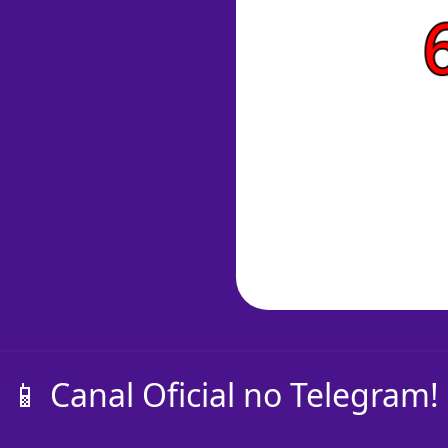
📱 Canal Oficial no Telegram!