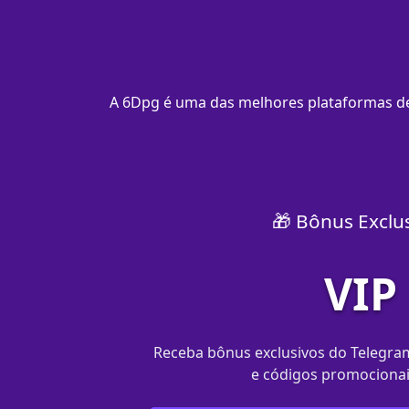
A 6Dpg é uma das melhores plataformas de 
🎁 Bônus Exclu
VIP
Receba bônus exclusivos do Telegra
e códigos promocionai