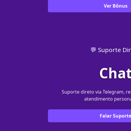
Ver Bônus
💬 Suporte Di
Cha
Suporte direto via Telegram, r
atendimento persona
Falar Suport