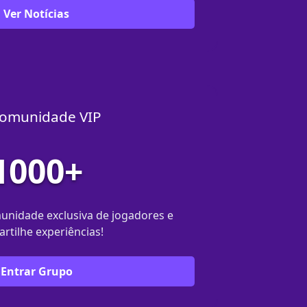
Ver Notícias
Comunidade VIP
1000+
unidade exclusiva de jogadores e
rtilhe experiências!
Entrar Grupo