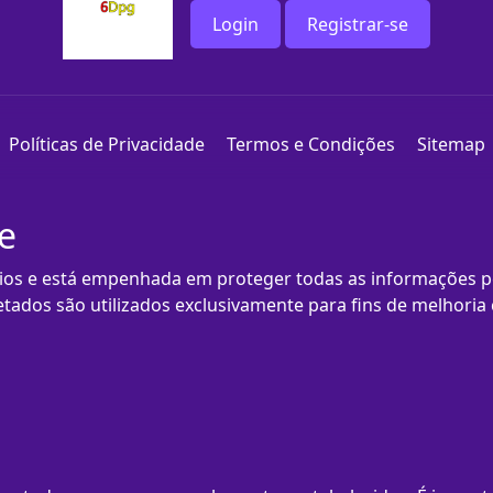
Login
Registrar-se
Políticas de Privacidade
Termos e Condições
Sitemap
de
ários e está empenhada em proteger todas as informações p
tados são utilizados exclusivamente para fins de melhoria