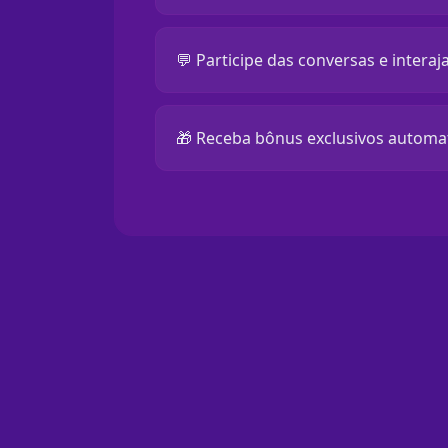
💬 Participe das conversas e interaj
🎁 Receba bônus exclusivos autom