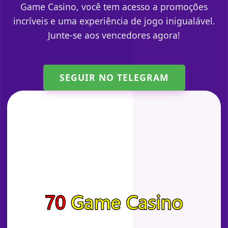
Game Casino, você tem acesso a promoções
incríveis e uma experiência de jogo inigualável.
Junte-se aos vencedores agora!
SEGUIR NO TELEGRAM