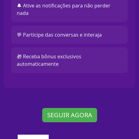
🔔 Ative as notificações para não perder
nada
💬 Participe das conversas e interaja
🎁 Receba bônus exclusivos
automaticamente
SEGUIR AGORA