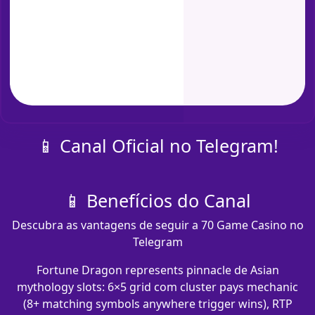
📱 Canal Oficial no Telegram!
📱 Benefícios do Canal
Descubra as vantagens de seguir a 70 Game Casino no
Telegram
Fortune Dragon represents pinnacle de Asian
mythology slots: 6×5 grid com cluster pays mechanic
(8+ matching symbols anywhere trigger wins), RTP