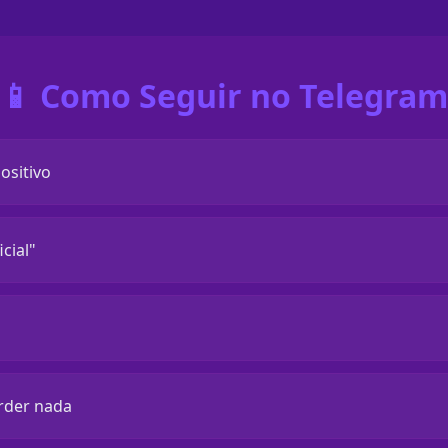
📱 Como Seguir no Telegram
ositivo
cial"
erder nada