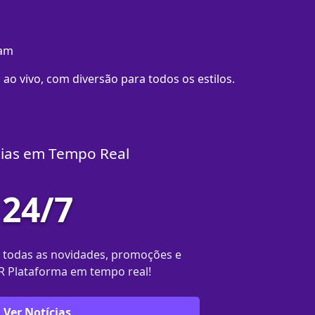
ram
ao vivo, com diversão para todos os estilos.
cias em Tempo Real
24/7
e todas as novidades, promoções e
R Plataforma em tempo real!
Ver Notícias