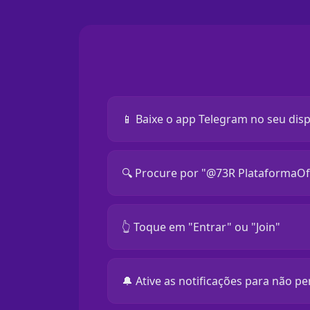
📱 Baixe o app Telegram no seu disp
🔍 Procure por "@73R PlataformaOfi
👆 Toque em "Entrar" ou "Join"
🔔 Ative as notificações para não p