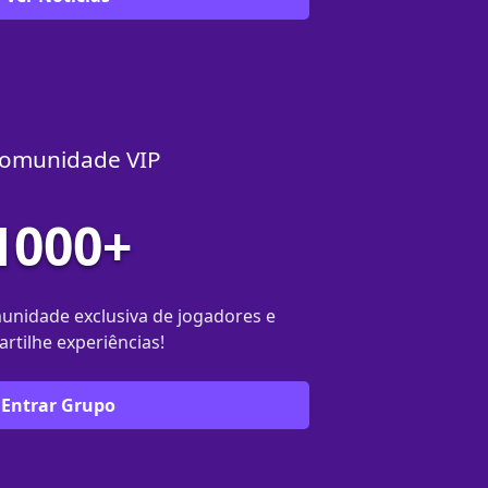
Comunidade VIP
1000+
unidade exclusiva de jogadores e
rtilhe experiências!
Entrar Grupo