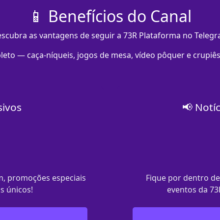
📱 Benefícios do Canal
scubra as vantagens de seguir a 73R Plataforma no Teleg
to — caça-níqueis, jogos de mesa, vídeo pôquer e crupiês 
sivos
📢 Notí
m, promoções especiais
Fique por dentro d
s únicos!
eventos da 73