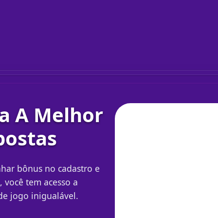
ma A Melhor
postas
nhar bônus no cadastro e
, você tem acesso a
e jogo inigualável.