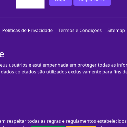
Políticas de Privacidade
Termos e Condições
Sitemap
de
 seus usuários e está empenhada em proteger todas as inf
dados coletados são utilizados exclusivamente para fins d
 respeitar todas as regras e regulamentos estabelecidos.