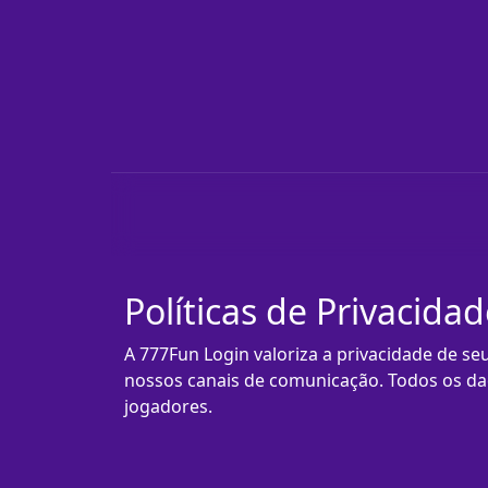
Políticas de Privacida
A 777Fun Login valoriza a privacidade de s
nossos canais de comunicação. Todos os dad
jogadores.