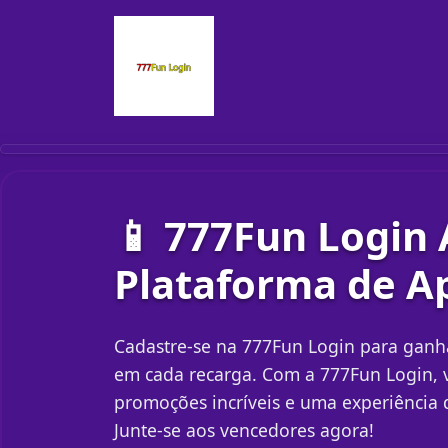
📱 777Fun Login
Plataforma de A
Cadastre-se na 777Fun Login para ganh
em cada recarga. Com a 777Fun Login, 
promoções incríveis e uma experiência d
Junte-se aos vencedores agora!