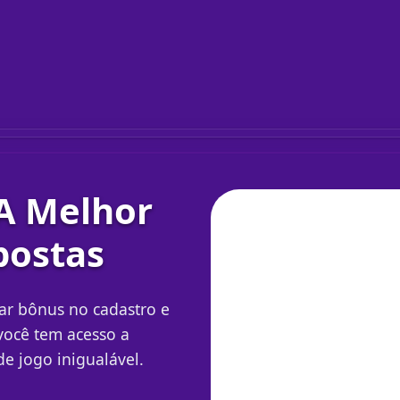
 A Melhor
postas
ar bônus no cadastro e
você tem acesso a
e jogo inigualável.