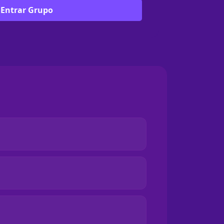
Entrar Grupo