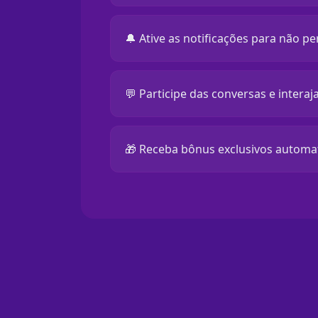
🔔 Ative as notificações para não p
💬 Participe das conversas e interaj
🎁 Receba bônus exclusivos autom