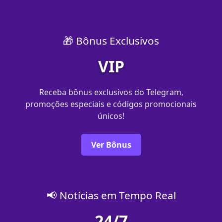
🎁 Bônus Exclusivos
VIP
Receba bônus exclusivos do Telegram,
promoções especiais e códigos promocionais
únicos!
Ver Bônus
📢 Notícias em Tempo Real
24/7