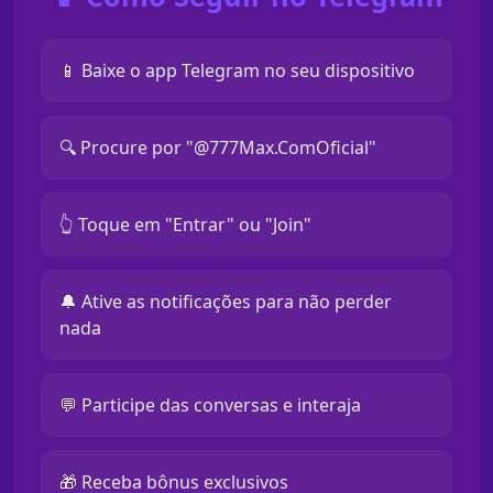
📱 Baixe o app Telegram no seu dispositivo
🔍 Procure por "@777Max.ComOficial"
👆 Toque em "Entrar" ou "Join"
🔔 Ative as notificações para não perder
nada
💬 Participe das conversas e interaja
🎁 Receba bônus exclusivos