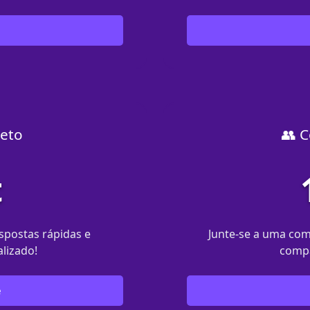
reto
👥 
t
espostas rápidas e
Junte-se a uma com
lizado!
compa
e