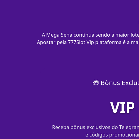
A Mega Sena continua sendo a maior loter
Apostar pela 777Slot Vip plataforma é a man
🎁 Bônus Exclu
VIP
Receba bônus exclusivos do Telegra
e códigos promocionai