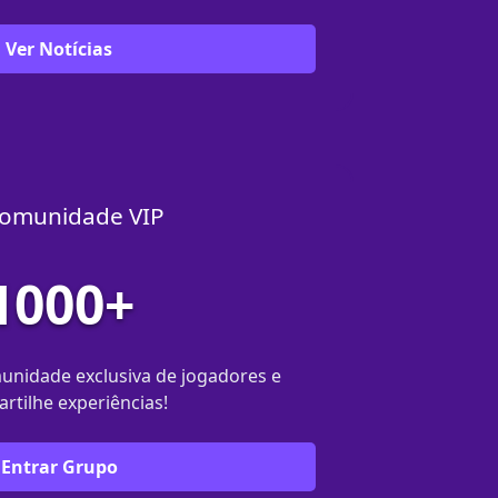
Ver Notícias
Comunidade VIP
1000+
unidade exclusiva de jogadores e
rtilhe experiências!
Entrar Grupo