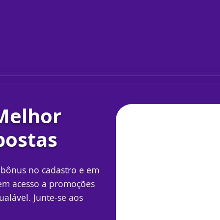
 Melhor
postas
 bônus no cadastro e em
tem acesso a promoções
ualável. Junte-se aos