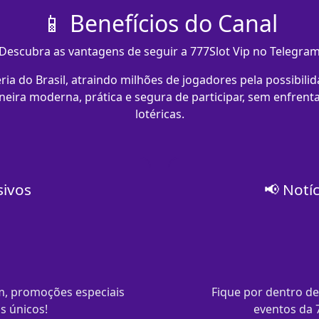
📱 Benefícios do Canal
Descubra as vantagens de seguir a 777Slot Vip no Telegra
ia do Brasil, atraindo milhões de jogadores pela possibil
eira moderna, prática e segura de participar, sem enfrenta
lotéricas.
sivos
📢 Notí
m, promoções especiais
Fique por dentro d
s únicos!
eventos da 