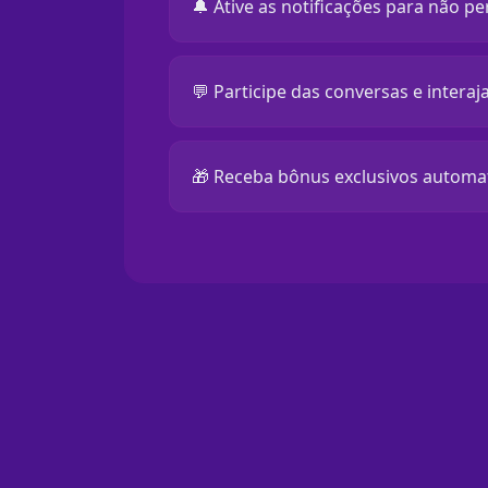
🔔 Ative as notificações para não p
💬 Participe das conversas e interaj
🎁 Receba bônus exclusivos autom