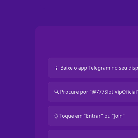
📱 Baixe o app Telegram no seu disp
🔍 Procure por "@777Slot VipOficial
👆 Toque em "Entrar" ou "Join"