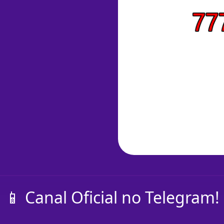
📱 Canal Oficial no Telegram!