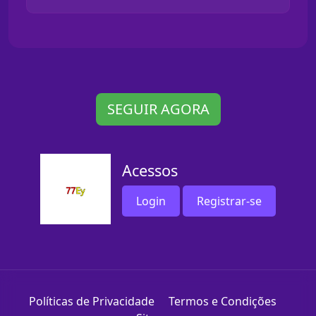
SEGUIR AGORA
Acessos
Login
Registrar-se
Políticas de Privacidade
Termos e Condições