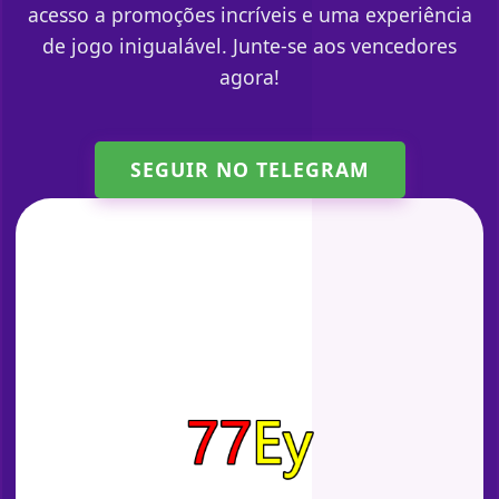
acesso a promoções incríveis e uma experiência
de jogo inigualável. Junte-se aos vencedores
agora!
SEGUIR NO TELEGRAM