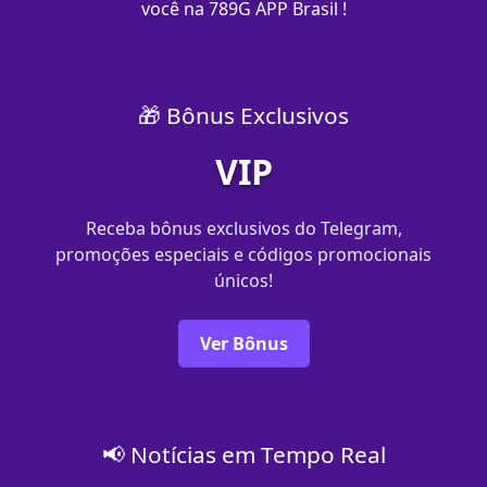
você na 789G APP Brasil !
🎁 Bônus Exclusivos
VIP
Receba bônus exclusivos do Telegram,
promoções especiais e códigos promocionais
únicos!
Ver Bônus
📢 Notícias em Tempo Real