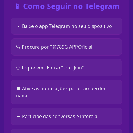
📱 Como Seguir no Telegram
📱 Baixe o app Telegram no seu dispositivo
🔍 Procure por "@789G APPOficial"
👆 Toque em "Entrar" ou "Join"
🔔 Ative as notificações para não perder
nada
💬 Participe das conversas e interaja