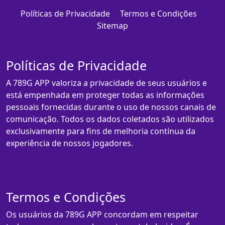
Políticas de Privacidade
Termos e Condições
Sitemap
Políticas de Privacidade
A 789G APP valoriza a privacidade de seus usuários e
está empenhada em proteger todas as informações
pessoais fornecidas durante o uso de nossos canais de
comunicação. Todos os dados coletados são utilizados
exclusivamente para fins de melhoria contínua da
experiência de nossos jogadores.
Termos e Condições
Os usuários da 789G APP concordam em respeitar