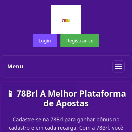
Login
Registrar-se
Menu
📱 78Brl A Melhor Plataforma
de Apostas
Cadastre-se na 78Brl para ganhar bônus no
cadastro e em cada recarga. Com a 78Brl, você